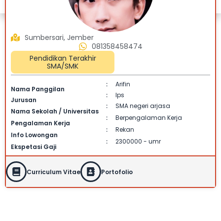
Sumbersari, Jember
081358458474
Pendidikan Terakhir
SMA/SMK
Arifin
:
Nama Panggilan
Ips
:
Jurusan
SMA negeri arjasa
:
Nama Sekolah / Universitas
Berpengalaman Kerja
:
Pengalaman Kerja
Rekan
:
Info Lowongan
2300000 - umr
:
Ekspetasi Gaji
Curriculum Vitae
Portofolio