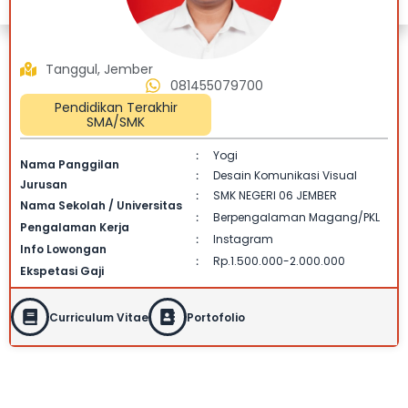
Tanggul, Jember
081455079700
Pendidikan Terakhir
SMA/SMK
Yogi
:
Nama Panggilan
Desain Komunikasi Visual
:
Jurusan
SMK NEGERI 06 JEMBER
:
Nama Sekolah / Universitas
Berpengalaman Magang/PKL
:
Pengalaman Kerja
Instagram
:
Info Lowongan
Rp.1.500.000-2.000.000
:
Ekspetasi Gaji
Curriculum Vitae
Portofolio