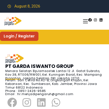
August 8, 2026
Login / Register
PT GARDA ISWANTO GROUP
Menara Selatan BpJamsostek Lantai 12 Jl. Gatot Subroto,
Kav.38, RT006/RW001, Kel. Kuningan Barat, Kec. Mampang
Prapatan, Jakarta Selatan, DKI Jakarta, 12710
Perum. San Cefila No.A2-B, Lingkungan Krajan, Kel.
Kebonsari, Kec. Sumbersari, Kab. Jember, Provinsi Jawa
Timur 68122 Indonesia
Phone : 0851-2426-9585
Email :
hr.menjadipengaruh@gmail.com