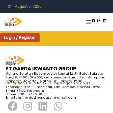
August 7, 2026
Login / Register
PT GARDA ISWANTO GROUP
Menara Selatan BpJamsostek Lantai 12 Jl. Gatot Subroto,
Kav.38, RT006/RW001, Kel. Kuningan Barat, Kec. Mampang
Prapatan, Jakarta Selatan, DKI Jakarta, 12710
Perum. San Cefila No.A2-B, Lingkungan Krajan, Kel.
Kebonsari, Kec. Sumbersari, Kab. Jember, Provinsi Jawa
Timur 68122 Indonesia
Phone : 0851-2426-9585
Email :
hr.menjadipengaruh@gmail.com