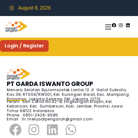
August 8, 2026
Login / Register
PT GARDA ISWANTO GROUP
Menara Selatan BpJamsostek Lantai 12 Jl. Gatot Subroto,
Kav.38, RT006/RW001, Kel. Kuningan Barat, Kec. Mampang
Prapatan, Jakarta Selatan, DKI Jakarta, 12710
Perum. San Cefila No.A2-B, Lingkungan Krajan, Kel.
Kebonsari, Kec. Sumbersari, Kab. Jember, Provinsi Jawa
Timur 68122 Indonesia
Phone : 0851-2426-9585
Email :
hr.menjadipengaruh@gmail.com