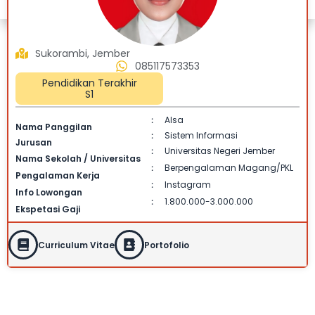
Sukorambi, Jember
085117573353
Pendidikan Terakhir
S1
Alsa
:
Nama Panggilan
Sistem Informasi
:
Jurusan
Universitas Negeri Jember
:
Nama Sekolah / Universitas
Berpengalaman Magang/PKL
:
Pengalaman Kerja
Instagram
:
Info Lowongan
1.800.000-3.000.000
:
Ekspetasi Gaji
Curriculum Vitae
Portofolio