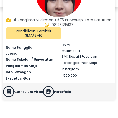
Jl. Panglima Sudirman XI/75 Purworejo, Kota Pasuruan
081231215137
Pendidikan Terakhir
SMA/SMK
Dhita
:
Nama Panggilan
Multimedia
:
Jurusan
SMK Negeri 1 Pasuruan
:
Nama Sekolah / Universitas
Berpengalaman Kerja
:
Pengalaman Kerja
Instagram
:
Info Lowongan
1.500.000
:
Ekspetasi Gaji
Curriculum Vitae
Portofolio