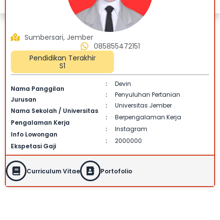
Sumbersari, Jember
085855472151
Pendidikan Terakhir
S1
Devin
:
Nama Panggilan
Penyuluhan Pertanian
:
Jurusan
Universitas Jember
:
Nama Sekolah / Universitas
Berpengalaman Kerja
:
Pengalaman Kerja
Instagram
:
Info Lowongan
2000000
:
Ekspetasi Gaji
Curriculum Vitae
Portofolio