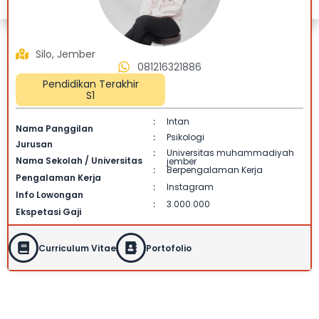
Silo, Jember
081216321886
Pendidikan Terakhir
S1
Intan
:
Nama Panggilan
Psikologi
:
Jurusan
Universitas muhammadiyah
:
Nama Sekolah / Universitas
jember
Berpengalaman Kerja
:
Pengalaman Kerja
Instagram
:
Info Lowongan
3.000.000
:
Ekspetasi Gaji
Curriculum Vitae
Portofolio