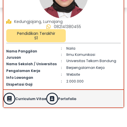
Kedungjajang, Lumajang
082141380455
Pendidikan Terakhir
S1
Naila
:
Nama Panggilan
Ilmu Komunikasi
:
Jurusan
Universitas Telkom Bandung
:
Nama Sekolah / Universitas
Berpengalaman Kerja
:
Pengalaman Kerja
Website
:
Info Lowongan
2.000.000
:
Ekspetasi Gaji
Curriculum Vitae
Portofolio