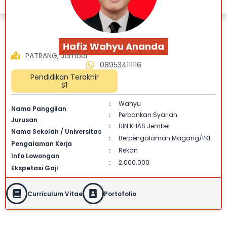
Hafiz Wahyu Ananda
PATRANG, Jember
089534111116
Pendidikan Terakhir
S1
Wahyu
:
Nama Panggilan
Perbankan Syariah
:
Jurusan
UIN KHAS Jember
:
Nama Sekolah / Universitas
Berpengalaman Magang/PKL
:
Pengalaman Kerja
Rekan
:
Info Lowongan
2.000.000
:
Ekspetasi Gaji
Curriculum Vitae
Portofolio