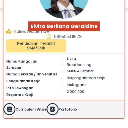
Elvira Berliana Geraldine
Kaliwates, Jember
089505411678
Pendidikan Terakhir
SMA/SMK
Elvira
:
Nama Panggilan
Broadcasting
:
Jurusan
SMKN 4 Jember
:
Nama Sekolah / Universitas
Berpengalaman Kerja
:
Pengalaman Kerja
Instagram
:
Info Lowongan
2.000.000
:
Ekspetasi Gaji
Curriculum Vitae
Portofolio