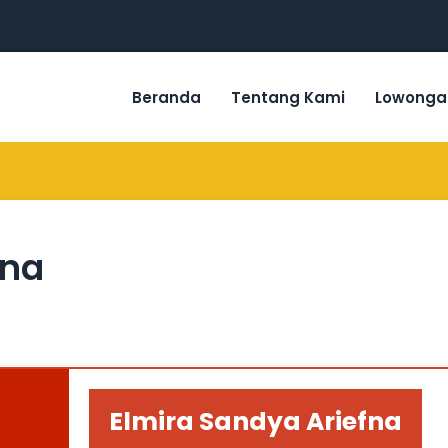
Beranda
Tentang Kami
Lowonga
fna
Elmira Sandya Ariefna