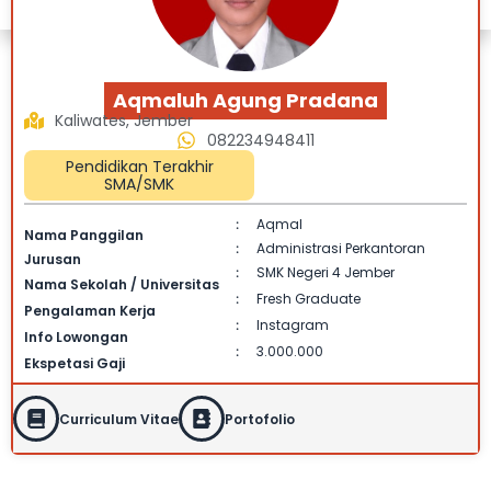
Aqmaluh Agung Pradana
Kaliwates, Jember
082234948411
Pendidikan Terakhir
SMA/SMK
Aqmal
:
Nama Panggilan
Administrasi Perkantoran
:
Jurusan
SMK Negeri 4 Jember
:
Nama Sekolah / Universitas
Fresh Graduate
:
Pengalaman Kerja
Instagram
:
Info Lowongan
3.000.000
:
Ekspetasi Gaji
Curriculum Vitae
Portofolio