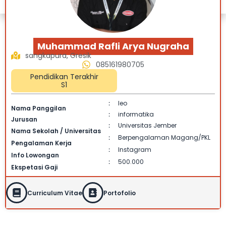
Muhammad Rafli Arya Nugraha
sangkapura, Gresik
085161980705
Pendidikan Terakhir
S1
leo
:
Nama Panggilan
informatika
:
Jurusan
Universitas Jember
:
Nama Sekolah / Universitas
Berpengalaman Magang/PKL
:
Pengalaman Kerja
Instagram
:
Info Lowongan
500.000
:
Ekspetasi Gaji
Curriculum Vitae
Portofolio