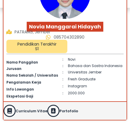
Novia Manggarai Hidayah
PATRANG, Jember
085704302890
Pendidikan Terakhir
S1
Novi
:
Nama Panggilan
Bahasa dan Sastra Indonesia
:
Jurusan
Universitas Jember
:
Nama Sekolah / Universitas
Fresh Graduate
:
Pengalaman Kerja
Instagram
:
Info Lowongan
2000.000
:
Ekspetasi Gaji
Curriculum Vitae
Portofolio