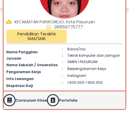
KECAMATAN PURWOREJO, Kota Pasuruan
081559775777
Pendidikan Terakhir
SMA/SMK
Rania/nia
:
Nama Panggilan
Teknik komputer dan jaringan
:
Jurusan
SMKN 1 PASURUAN
:
Nama Sekolah / Universitas
Berpengalaman Kerja
:
Pengalaman Kerja
Instagram
:
Info Lowongan
1.500.000-1.800.000
:
Ekspetasi Gaji
Curriculum Vitae
Portofolio