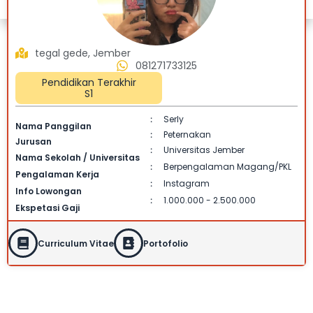
tegal gede, Jember
081271733125
Pendidikan Terakhir
S1
Serly
:
Nama Panggilan
Peternakan
:
Jurusan
Universitas Jember
:
Nama Sekolah / Universitas
Berpengalaman Magang/PKL
:
Pengalaman Kerja
Instagram
:
Info Lowongan
1.000.000 - 2.500.000
:
Ekspetasi Gaji
Curriculum Vitae
Portofolio