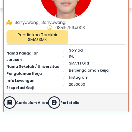
Banyuwangi, Banyuwangi
085157594003
Pendidikan Terakhir
SMA/SMK
Somad
:
Nama Panggilan
IPA
:
Jurusan
SMAN 1 GIRI
:
Nama Sekolah / Universitas
Berpengalaman Kerja
:
Pengalaman Kerja
Instagram
:
Info Lowongan
2000000
:
Ekspetasi Gaji
Curriculum Vitae
Portofolio